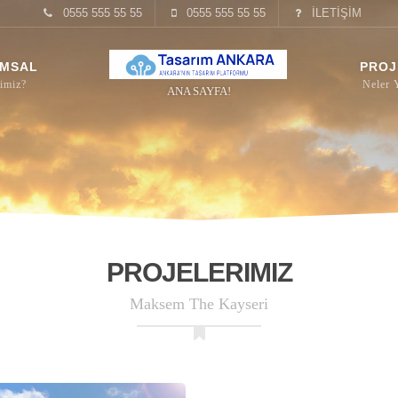
0555 555 55 55
0555 555 55 55
İLETİŞİM
MSAL
PROJ
ANA SAYFA!
PROJELERIMIZ
Maksem The Kayseri